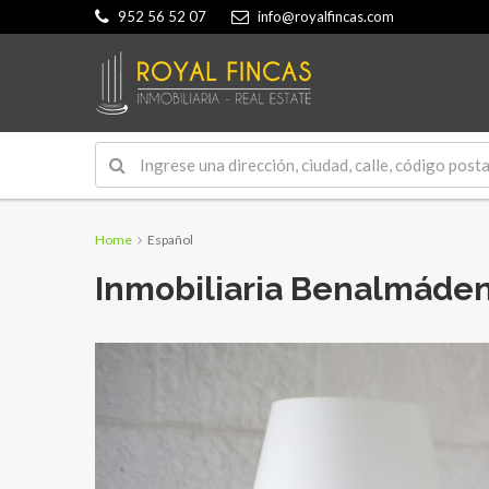
952 56 52 07
info@royalfincas.com
Home
Español
Inmobiliaria Benalmáde