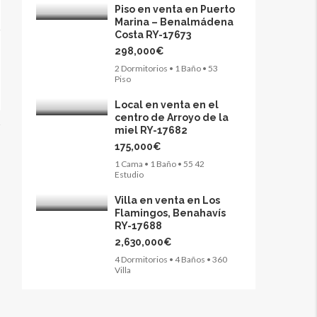
Piso en venta en Puerto
Marina – Benalmádena
Costa RY-17673
298,000€
2 Dormitorios • 1 Baño • 53
Piso
Local en venta en el
centro de Arroyo de la
miel RY-17682
175,000€
1 Cama • 1 Baño • 55 42
Estudio
Villa en venta en Los
Flamingos, Benahavís
RY-17688
2,630,000€
4 Dormitorios • 4 Baños • 360
Villa