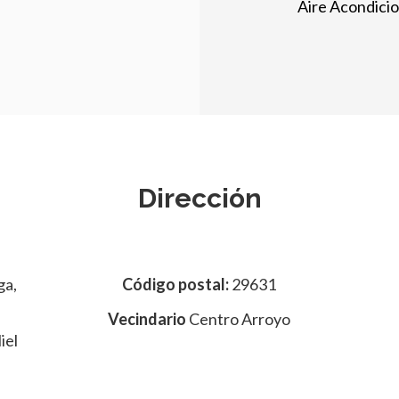
Aire Acondici
Dirección
ga,
Código postal:
29631
Vecindario
Centro Arroyo
iel