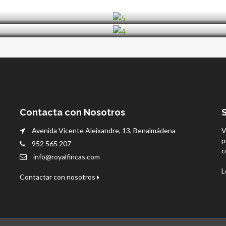
Contacta con Nosotros
Avenida Vicente Aleixandre, 13, Benalmádena
V
p
952 565 207
c
info@royalfincas.com
L
Contactar con nosotros