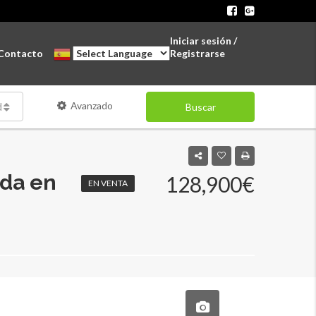
Iniciar sesión /
Contacto
Registrarse
Avanzado
des
Buscar
nda en
128,900€
EN VENTA