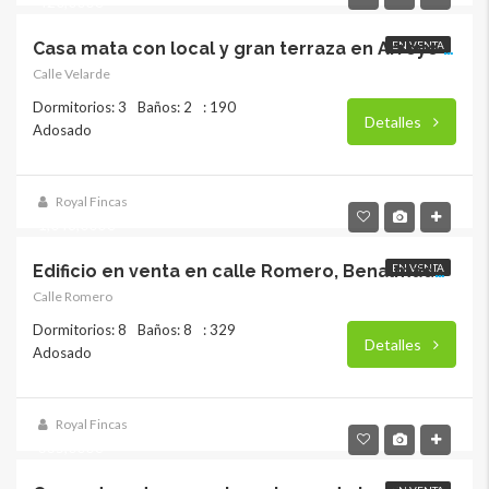
420,000€
EN VENTA
Casa mata con local y gran terraza en Arroyo de la Miel – 190 m² con gran potencial. RY17822
Calle Velarde
Dormitorios: 3
Baños: 2
: 190
Detalles
Adosado
Royal Fincas
1,048,000€
EN VENTA
Edificio en venta en calle Romero, Benalmádena – Arroyo de la Miel. RY-17801
Calle Romero
Dormitorios: 8
Baños: 8
: 329
Detalles
Adosado
Royal Fincas
335,000€