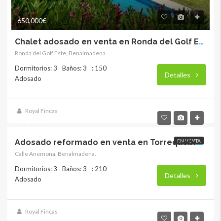
650,000€
Chalet adosado en venta en Ronda del Golf Este. RY-17861
Ronda del Golf Este, Benalmadena.
Dormitorios: 3
Baños: 3
: 150
Detalles
Adosado
Royal Fincas
590,000€
EN VENTA
Adosado reformado en venta en Torrequebrada.RY17830
Calle Anemona, Benalmadena.
Dormitorios: 3
Baños: 3
: 210
Detalles
Adosado
Royal Fincas