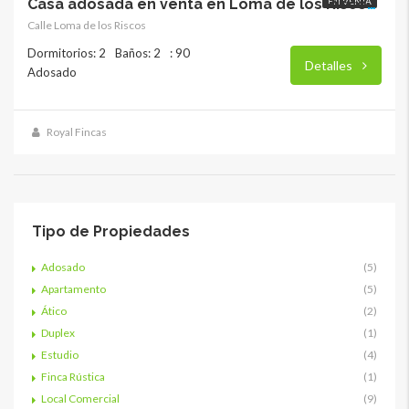
EN VENTA
Casa adosada en venta en Loma de los Riscos, Torremolinos. RY-17790
Calle Loma de los Riscos
Dormitorios: 2
Baños: 2
: 90
Detalles
Adosado
Royal Fincas
Tipo de Propiedades
Adosado
(5)
Apartamento
(5)
Ático
(2)
Duplex
(1)
Estudio
(4)
Finca Rústica
(1)
Local Comercial
(9)