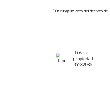
” En cumplimiento del decreto de l
ID de la
propiedad
RY-32085