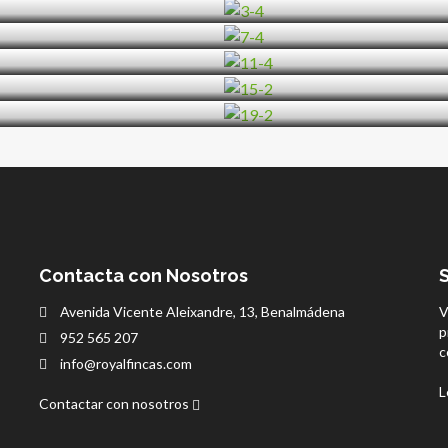
Contacta con Nosotros
Avenida Vicente Aleixandre, 13, Benalmádena
V
p
952 565 207
c
info@royalfincas.com
L
Contactar con nosotros