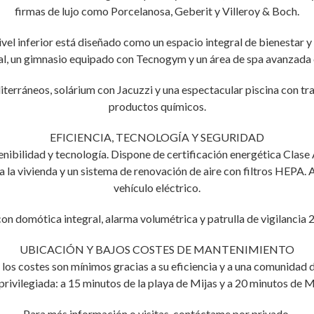
firmas de lujo como Porcelanosa, Geberit y Villeroy & Boch.
ivel inferior está diseñado como un espacio integral de bienestar 
al, un gimnasio equipado con Tecnogym y un área de spa avanzada 
iterráneos, solárium con Jacuzzi y una espectacular piscina con t
productos químicos.
EFICIENCIA, TECNOLOGÍA Y SEGURIDAD
nibilidad y tecnología. Dispone de certificación energética Clase 
da la vivienda y un sistema de renovación de aire con filtros HEPA.
vehículo eléctrico.
con domótica integral, alarma volumétrica y patrulla de vigilancia 
UBICACIÓN Y BAJOS COSTES DE MANTENIMIENTO
los costes son mínimos gracias a su eficiencia y a una comunidad 
rivilegiada: a 15 minutos de la playa de Mijas y a 20 minutos de 
Para más información o visitas, contáctame por privado.