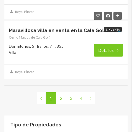
Royal Fincas
3,100,000€
EN VENTA
Maravillosa villa en venta en la Cala Golf. RY-17851
Cerro Majada de Cala Golf.
Dormitorios: 5
Baños: 7
: 855
Detalles
Villa
Royal Fincas
2
3
4
1
Tipo de Propiedades