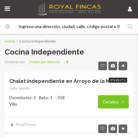
Home
Cocina Independiente
Cocina Independiente
Orden por defecto
Ordenar por:
578,000€
EN VENTA
Chalet independiente en Arroyo de la Miel. RY-17864
Calle Jumilla
Dormitorios: 3
Baño: 1
: 358
Detalles
Villa
Royal Fincas
260,000€