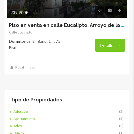
239,900€
Piso en venta en calle Eucalipto, Arroyo de la Miel. RY-17852
Calle Eucalipto
Dormitorios: 2
Baño: 1
: 75
Detalles
Piso
Royal Fincas
Tipo de Propiedades
Adosado
(5)
Apartamento
(5)
Ático
(2)
Duplex
(1)