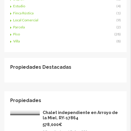
Estudio
(4)
Finca Rústica
(1)
Local Comercial
(9)
Parcela
(2)
Piso
(28)
Villa
(8)
Propiedades Destacadas
Propiedades
Chalet independiente en Arroyo de
la Miel. RY-17864
578,000€