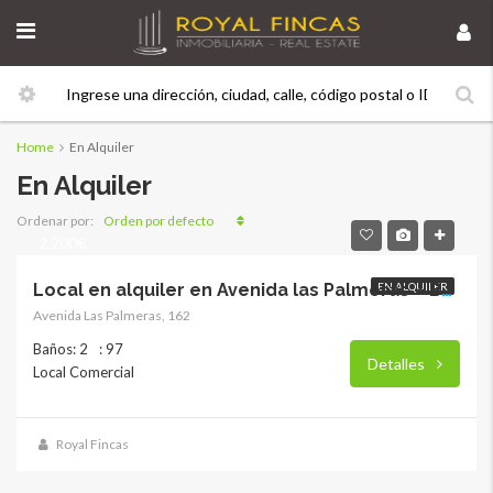
Home
En Alquiler
En Alquiler
Orden por defecto
Ordenar por:
2,200€
EN ALQUILER
Local en alquiler en Avenida las Palmeras – Benalmádena RY-17712
Avenida Las Palmeras, 162
Baños: 2
: 97
Detalles
Local Comercial
Royal Fincas